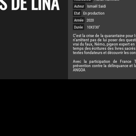
S DE LINA
Auteur
Ismaël Saidi
Etat
En production
Année
2020
Durée
10X3'30"
C’est la crise de la quarantaine pour 
n’arrêtent pas de lui poser des questi
vrai du faux, Némo, pigeon expert en
temps des écritures des livres sacré
textes fondateurs et découvrir les cont
Avec la participation de France T
prévention contre la délinquance et l
ANGOA