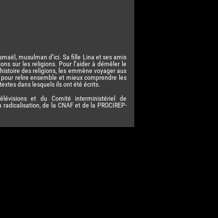
Ismaël, musulman d’ici. Sa fille Lina et ses amis
ons sur les religions. Pour l’aider à démêler le
 histoire des religions, les emmène voyager aux
s pour relire ensemble et mieux comprendre les
extes dans lesquels ils ont été écrits.
élévisions et du Comité interministériel de
a radicalisation, de la CNAF et de la PROCIREP-