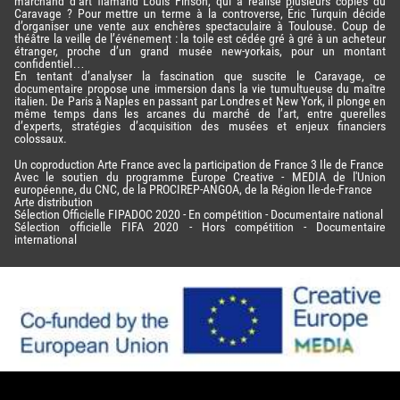
marchand d’art flamand Louis Finson, qui a réalisé plusieurs copies du
Caravage ? Pour mettre un terme à la controverse, Éric Turquin décide
d’organiser une vente aux enchères spectaculaire à Toulouse. Coup de
théâtre la veille de l’événement : la toile est cédée gré à gré à un acheteur
étranger, proche d’un grand musée new-yorkais, pour un montant
confidentiel…
En tentant d’analyser la fascination que suscite le Caravage, ce
documentaire propose une immersion dans la vie tumultueuse du maître
italien. De Paris à Naples en passant par Londres et New York, il plonge en
même temps dans les arcanes du marché de l’art, entre querelles
d’experts, stratégies d’acquisition des musées et enjeux financiers
colossaux.
Un coproduction Arte France avec la participation de France 3 Ile de France
Avec le soutien du programme Europe Creative - MEDIA de l'Union
européenne, du CNC, de la PROCIREP-ANGOA, de la Région Ile-de-France
Arte distribution
Sélection Officielle FIPADOC 2020 - En compétition - Documentaire national
Sélection officielle FIFA 2020 - Hors compétition - Documentaire
international