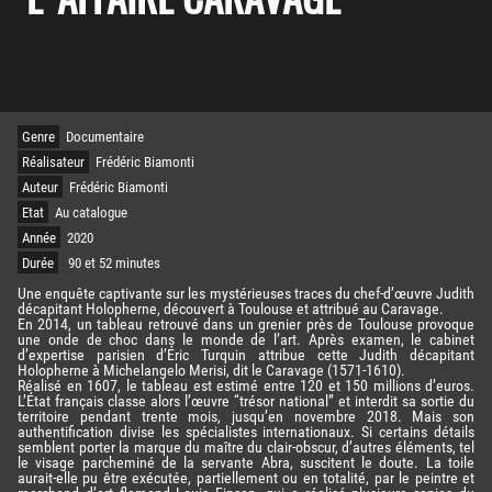
Genre
Documentaire
Réalisateur
Frédéric Biamonti
Auteur
Frédéric Biamonti
Etat
Au catalogue
Année
2020
Durée
90 et 52 minutes
Une enquête captivante sur les mystérieuses traces du chef-d’œuvre Judith
décapitant Holopherne, découvert à Toulouse et attribué au Caravage.
En 2014, un tableau retrouvé dans un grenier près de Toulouse provoque
une onde de choc dans le monde de l’art. Après examen, le cabinet
d’expertise parisien d’Éric Turquin attribue cette Judith décapitant
Holopherne à Michelangelo Merisi, dit le Caravage (1571-1610).
Réalisé en 1607, le tableau est estimé entre 120 et 150 millions d’euros.
L’État français classe alors l’œuvre “trésor national” et interdit sa sortie du
territoire pendant trente mois, jusqu’en novembre 2018. Mais son
authentification divise les spécialistes internationaux. Si certains détails
semblent porter la marque du maître du clair-obscur, d’autres éléments, tel
le visage parcheminé de la servante Abra, suscitent le doute. La toile
aurait-elle pu être exécutée, partiellement ou en totalité, par le peintre et