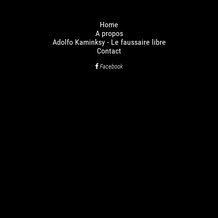
Home
A propos
Adolfo Kaminksy - Le faussaire libre
Contact
Facebook
LES BATELIÈRES PRODUCTIONS
Adresse
27 rue de la Rochefoucauld 75009 Paris
Téléphone
+ 33 1 84 17 55 04
Email
contact@lesbatelieresproductions.com
©lesbatelieresproductions